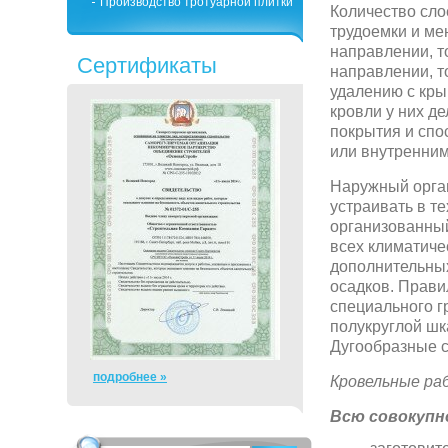
Производство тротуарной плитки
Количество сло
трудоемки и ме
направлении, т
Сертификаты
направлении, т
удалению с кры
кровли у них д
покрытия и спо
или внутренним
Наружный орган
устраивать в т
организованный
всех климатиче
дополнительных
осадков. Прави
специального г
полукруглой шка
Дугообразные с
подробнее »
Кровельные р
Всю совокупн