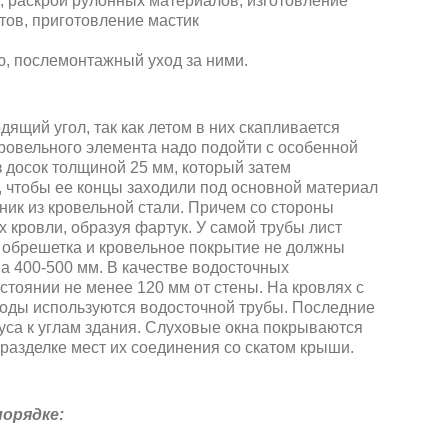
в, раскрой рулонных материалов, изготовление
тов, приготовление мастик
ю, послемонтажный уход за ними.
щий угол, так как летом в них скапливается
о кровельного элемента надо подойти с особенной
 досок толщиной 25 мм, который затем
, чтобы ее концы заходили под основной материал
ник из кровельной стали. Причем со стороны
х кровли, образуя фартук. У самой трубы лист
и обрешетка и кровельное покрытие не должны
на 400-500 мм. В качестве водосточных
стоянии не менее 120 мм от стены. На кровлях с
оды используются водосточной трубы. Последние
уса к углам здания. Слуховые окна покрываются
разделке мест их соединения со скатом крыши.
орядке: