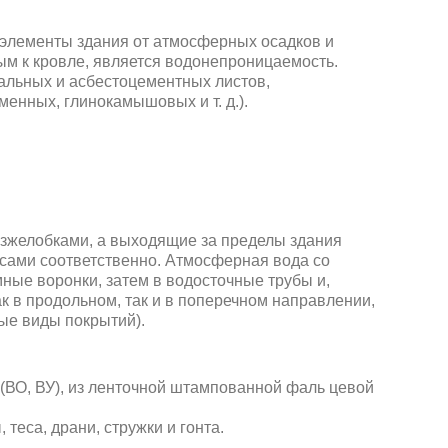
элементы здания от атмосферных осадков и
м к кровле, является водонепроницаемость.
альных и асбестоцементных листов,
енных, глинокамышовых и т. д.).
азжелобками, а выходящие за пределы здания
сами соответственно. Атмосферная вода со
мные воронки, затем в водосточные трубы и,
к в продольном, так и в поперечном направлении,
ные виды покрытий).
 (ВО, ВУ), из ленточной штампованной фаль цевой
теса, драни, стружки и гонта.