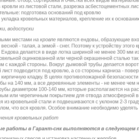
ельные: отбор, сортировка и очистка всех видов материало
 кровли из листовой стали, разрезка асбестоцементных лис
тельные: подготовка оснований под кровлю
 укладка кровельных материалов, крепление их к основани
ки, водоспуски
мыми местами
на кровле
являются ендовы, образующие входя
весной - талая, а зимой - снег. Поэтому к устройству этог
 Ендова делается в виде лотка шириной не менее 300 мм из
овельной оцинкованной или черной окрашенной сталью так
мм с каждой стороны. Вокруг дымовой трубы делается ворот
 лист подводится под кровлю, а со стороны карниза - повер
 кирпичную кладку. В целях противопожарной безопасност
убы на 140 мм, а все деревянные элементы - не менее чем 
рубы диаметром 100-140 мм, которые располагаются на рас
ным или черепичным покрытием для отвода атмосферной в
я из кровельной стали и подвешиваются с уклоном 2-3 град
лом, что вся кровля. Особое внимание необходимо уделять 
нения кровельных работ
ые работы в Гарант-снк выполняются в следующем п
карнизных свесов и установка настенных желобов