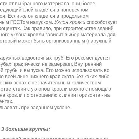
ости от выбранного материала, они более
ледующий слой кладется в поперечном
я. Если же он кладется в продольном
нным ГОСТом напуском.
Уклон кровли
способствует
оцентах. Как правило, при строительстве зданий
нного уклона кровли зависит выбор материала для
 который может быть организованным (наружный
аружных водосточных труб. Его рекомендуется
рубах практически не замерзает. Внутренний
й трубы и выпуска. Его можно использовать во
о всей лине нижнего края ската без каких-либо
ческих зонах с незначительным количеством
оответствии с уклоном кровли можно с помощью
а кровли по отношению к линии горизонта - на
ентах.
льзовать при заданном уклоне.
 3 большие группы: