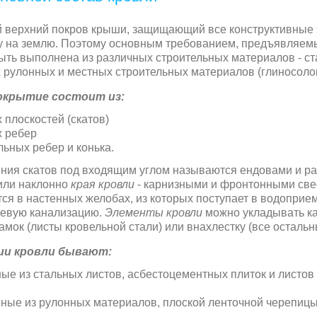
 верхний покров крыши, защищающий все конструктивные 
 на землю. Поэтому основным требованием, предъявляемы
ыть выполнена из различных строительных материалов - ст
улонных и местных строительных материалов (глиносолом
окрытие состоит из:
 плоскостей (скатов)
 ребер
льных ребер и конька.
ния скатов под входящим углом называются ендовами и р
или наклонно
края кровли
- карнизными и фронтонными све
тся в настенных желобах, из которых поступает в водоприе
невую канализацию.
Элементы кровли
можно укладывать ка
замок (листы кровельной стали) или внахлестку (все осталь
ии кровли бывают:
ые из стальных листов, асбестоцементных плиток и листов
ные из рулонных материалов, плоской ленточной черепицы, 