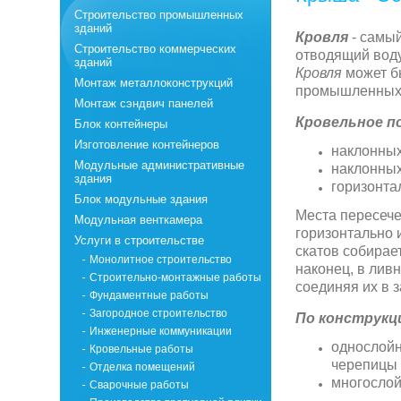
Строительство промышленных
зданий
Кровля
- самый
Строительство коммерческих
отводящий воду
зданий
Кровля
может б
Монтаж металлоконструкций
промышленных р
Монтаж сэндвич панелей
Кровельное п
Блок контейнеры
Изготовление контейнеров
наклонных
Модульные административные
наклонных
здания
горизонта
Блок модульные здания
Места пересече
Модульная венткамера
горизонтально 
Услуги в строительстве
скатов собирае
Монолитное строительство
наконец, в лив
Строительно-монтажные работы
соединяя их в 
Фундаментные работы
Загородное строительство
По конструкц
Инженерные коммуникации
однослойн
Кровельные работы
черепицы
Отделка помещений
многослой
Сварочные работы