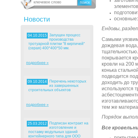
заготовит
элементов
подготови
Новости
основные:
Ендовы, раздел
Запущен процесс
04.10.2015
Самыми уязви
производства
тротуарной плитки "8 кирпичей"
дождевая вода, 
(серая) 400*400*50 мм.
тщательностью.
покрывается кр
подробнее »
кровли на 200 
конька стальной
подводится под
Перечень некоторых
09.10.2014
доходить до тр
из завершенных
используются т
строительных объектов
асбестоцемент
изготавливаютс
подробнее »
тем же материа
Порядок выпол
Подписан контракт на
25.03.2012
Все кровельн
изготовление и
поставку модульных зданий
контейнерного типа для ООО
покрытие 