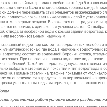
ев в многослойных кровлях колеблется от 2 до 5 в зависим
нее экономичны Если в многослойных кровлях каждый пос
о он должен перекрывать стык элементов нижележащего сло
о он полностью покрывает нижележащий слой с установле
ши атмосферныx осадков. Выражается он в градусах или пр
елаются пологими, с одинаковым уклоном скатов. От выбра
соб отвода атмосферной воды с крыши здания водоотвод,
) или неорганизованным (наружным).
изованный водоотвод состоит из водосточных желобов и н
ех климатических зонах, где вода в наружных водосточных т
 водоотвод состоит из водоемной Воронки, стояка, отводно
ских зонах. При неорганизованном водостоке вода стекает п
 способлений. Такой тип водостока допускается в климати
льно выбрать материал для покрытия и тип водоотвода в с
рафика. Прямые стрелки на графике показывают угол наклон
ле он определяется в градусах, а на вертикальной - в проц
трелки указывают на виды материала, которые можно испо
аботы
ость кровельных работ условно можно разделить на